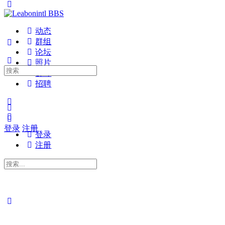
切
换
侧
动态
面
群组
板
论坛
照片
搜
群晖
索：
招聘
更
多
选
登录
注册
项
登录
注册
搜
索：
关
闭
搜