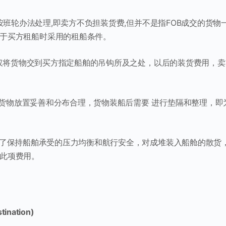
s)指装货费按班轮办法处理,即卖方不负担装货费,但并不是指FOB成交的货物
于买方租船时采用的租船条件。
ckle)卖方仅将货物交到买方指定船舶的吊钩所及之处，以后的装货费用，
船上装载的货物放置妥善和分布合理，货物装船后需要 进行垫隔和整理，即
物装船后，为了保持船舶承受的压力均衡和航行安全，对成堆装入船舱的散货
此项费用。
tination)